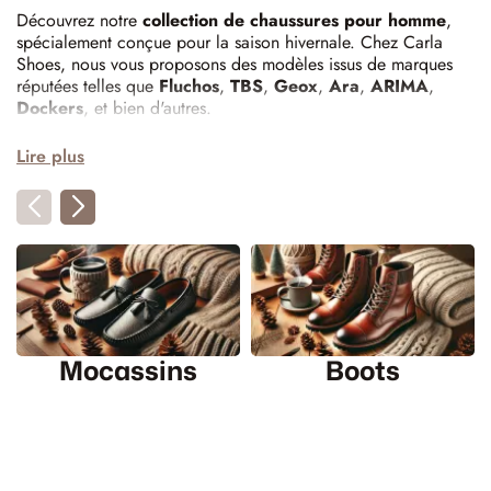
Découvrez notre
collection de chaussures pour homme
,
spécialement conçue pour la saison hivernale. Chez Carla
Shoes, nous vous proposons des modèles issus de marques
réputées telles que
Fluchos
,
TBS
,
Geox
,
Ara
,
ARIMA
,
Dockers
, et bien d'autres.
Lire plus
Les tendances chaussures de
l'hiver 2024-2025
Cet hiver, les chaussures pour homme se déclinent en
plusieurs styles pour satisfaire toutes vos envies :
Bottes en cuir épaisses
: Idéales pour affronter le froid
avec style, ces bottes robustes offrent une protection optimale
tout en restant tendance.
Mocassins
Boots
Baskets futuristes
: Les sneakers au design avant-gardiste et
aux matériaux innovants apportent une touche moderne à vos
tenues hivernales.
Loafers à semelles épaisses
: Ces mocassins revisités avec