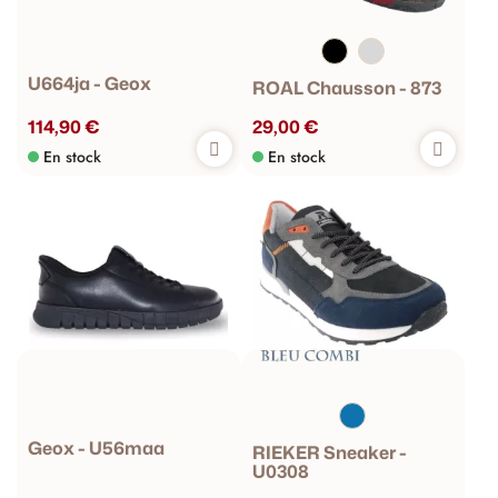
U664ja - Geox
ROAL Chausson - 873
114,90 €
29,00 €
En stock
En stock
Geox - U56maa
RIEKER Sneaker -
U0308