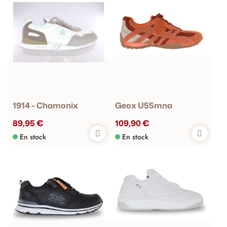
des semelles imposantes combinent élégance et confort pour
un look contemporain.
Baskets hybrides
: Fusionnant les caractéristiques des bottes
et des sneakers, ces chaussures polyvalentes s'adaptent à
diverses occasions.
Mules rembourrées
: Parfaites pour une utilisation en
intérieur ou extérieur, ces mules offrent chaleur et confort
durant les journées froides.
1914 - Chamonix
Geox U55mna
89,95 €
109,90 €
En stock
En stock