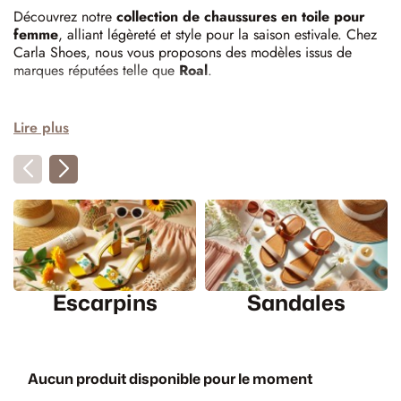
Découvrez notre
collection de chaussures en toile pour
femme
, alliant légèreté et style pour la saison estivale. Chez
Carla Shoes, nous vous proposons des modèles issus de
marques réputées telle que
Roal
.
Les tendances chaussures en toile
Lire plus
de l'été 2025
Cet été, les chaussures en toile se déclinent en plusieurs styles
pour satisfaire toutes vos envies :​
Espadrilles classiques
: Ces modèles intemporels offrent
une allure décontractée et élégante, idéale pour les journées
ensoleillées.​
Escarpins
Sandales
Baskets en toile rétro
: Inspirées des années 80 et 90, ces
baskets arborent des lignes épurées et des couleurs sobres,
offrant une touche vintage à vos tenues. ​
Mules en toile tressée
: Alliant tendance et praticité, elles
Aucun produit disponible pour le moment
sont faciles à enfiler et ajoutent une touche bohème à votre