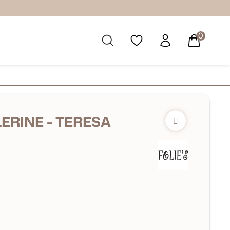
0
LERINE - TERESA
X