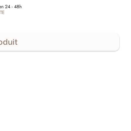
E
en 24 - 48h
TE
oduit