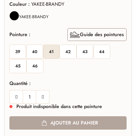
Couleur :
YAKEE-BRANDY
NEGRO
YAKEE-BRANDY
Pointure :
Guide des pointures
39
40
41
42
43
44
45
46
Quantité :
Produit indisponible dans cette pointure
AJOUTER AU PANIER