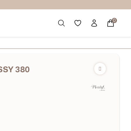
0
SSY 380