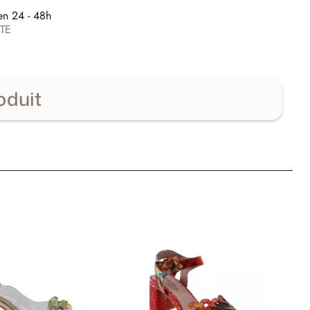
E
en 24 - 48h
TE
oduit