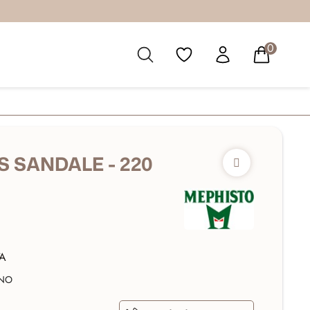
0
S SANDALE - 220
TA
INO