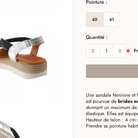
Pointure :
40
41
Quantité :
Pr
Une sandale féminine et 
est pourvue de
brides
e
donnant un maximum d
élastique. Elles est équ
Hauteur de talon : 4 cm 
Prendre sa pointure habit