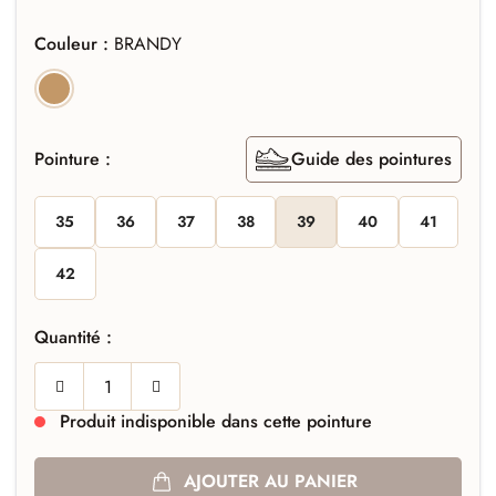
Couleur :
BRANDY
BRANDY
Pointure :
Guide des pointures
35
36
37
38
39
40
41
42
Quantité :
Produit indisponible dans cette pointure
AJOUTER AU PANIER