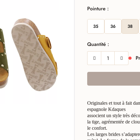
Pointure :
35
36
38
Quantité :
Pr
Originales et tout à fait d
espagnole Kdaques
associent un style très déc
la tige, agrémentée de clou
le confort.
Les larges brides s’adapter