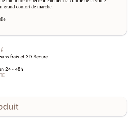
le intérieure respecte idéalement la courbe de la voûte
 un grand confort de marche.
lle
SÉ
sans frais et 3D Secure
E
en 24 - 48h
TE
oduit