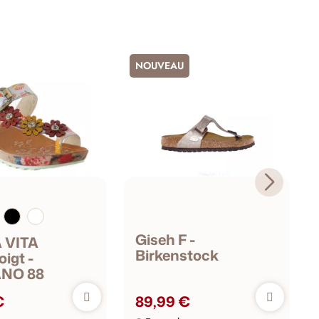
NOUVEAU
Giseh F -
 VITA
Birkenstock
igt -
NO 88
€
89,99 €