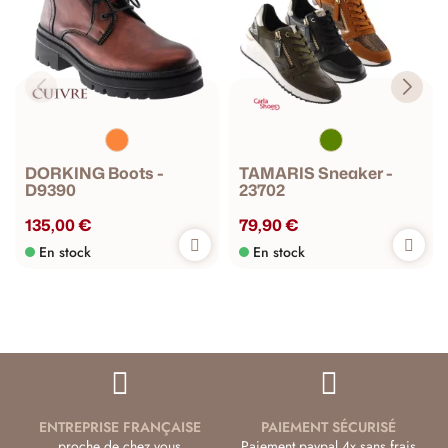
DORKING Boots -
TAMARIS Sneaker -
D9390
23702
135,00 €
79,90 €
En stock
En stock
ENTREPRISE FRANÇAISE
PAIEMENT SÉCURISÉ
proche de chez vous
Paiement paypal 4x sans frais