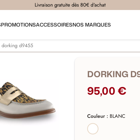
Livraison gratuite dès 80€ d'achat
S
PROMOTIONS
ACCESSOIRES
NOS MARQUES
dorking d9455
DORKING D
95,00 €
Couleur :
BLANC
BLANC