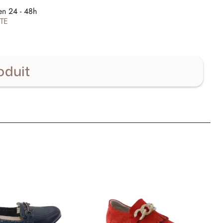
E
en 24 - 48h
TE
oduit