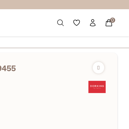
0
9455