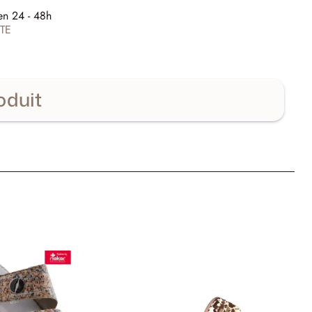
E
en 24 - 48h
TE
oduit