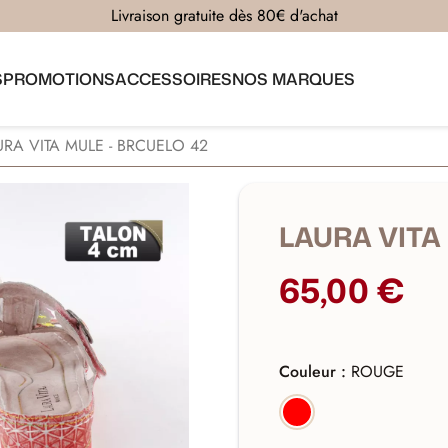
Livraison gratuite dès 80€ d'achat
S
PROMOTIONS
ACCESSOIRES
NOS MARQUES
URA VITA MULE - BRCUELO 42
LAURA VITA
65,00 €
Couleur :
ROUGE
ROUGE