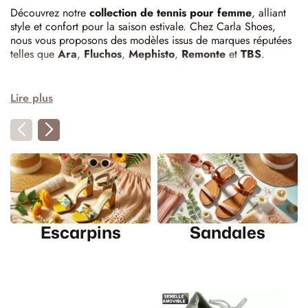
Découvrez notre
collection de tennis pour femme
, alliant
style et confort pour la saison estivale. Chez Carla Shoes,
nous vous proposons des modèles issus de marques réputées
telles que
Ara
,
Fluchos
,
Mephisto
,
Remonte
et
TBS
.
Les tendances tennis de l'été 2025
Lire plus
Cet été, les tennis se déclinent en plusieurs styles pour
satisfaire toutes vos envies :​
Sneakers rétro
: Inspirées des modèles des années 80 et
90, ces baskets arborent des lignes épurées et des couleurs
sobres, offrant une touche vintage à vos tenues. ​
Tennis en daim
: Le daim fait son grand retour, apportant
une texture douce et un aspect élégant à vos chaussures. ​
Escarpins
Sandales
Tennis blanches classiques
: Intemporelles et polyvalentes,
les tennis blanches restent un incontournable de la garde-robe
estivale.