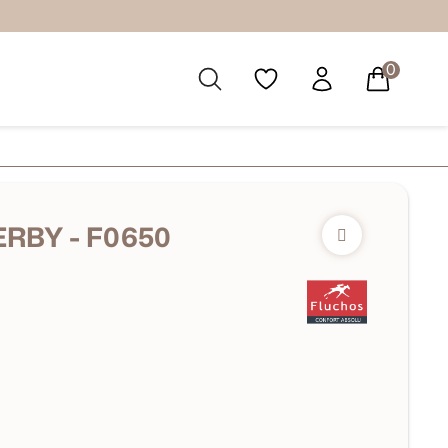
0
RBY - F0650