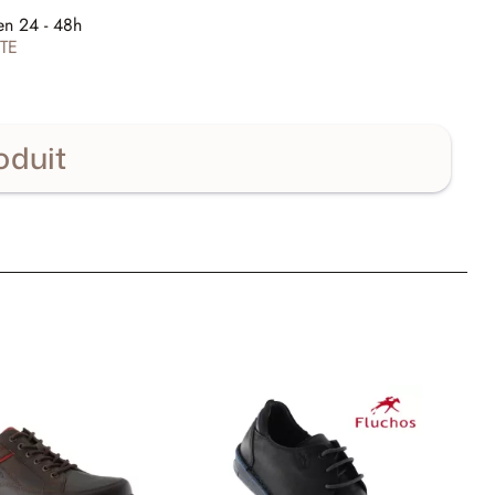
E
en 24 - 48h
TE
oduit