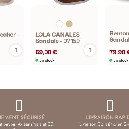
Remont
aker -
LOLA CANALES
Sanda
Sandale - 97159
69,00 €
79,90 
En stock
En stock
IEMENT SÉCURISÉ
LIVRAISON RAPI
t paypal 4x sans frais et 3D
Livraison Colissimo en 24