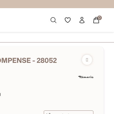
0
MPENSE - 28052
I