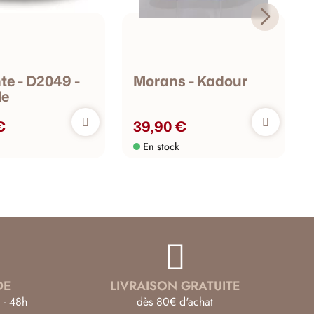
e - D2049 -
Morans - Kadour
le
€
39,90 €
En stock
DE
LIVRAISON GRATUITE
 - 48h
dès 80€ d'achat