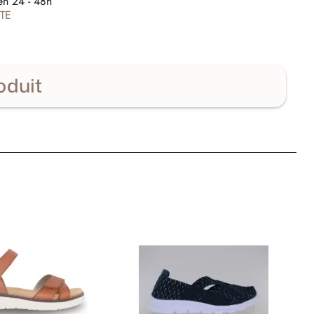
en 24 - 48h
TE
oduit