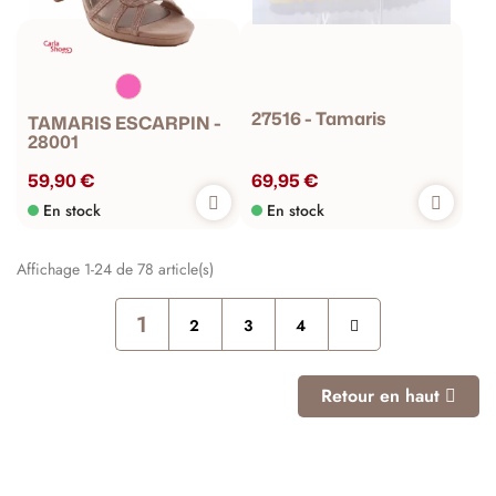
27516 - Tamaris
TAMARIS ESCARPIN -
28001
59,90 €
69,95 €
En stock
En stock
Affichage 1-24 de 78 article(s)
1
2
3
4
Retour en haut