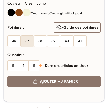
Couleur :
Cream comb
NOIR
MARRON
BEIGE
Cream comb
Cream glam
Black gold
Pointure :
Guide des pointures
36
37
38
39
40
41
Quantité :
Derniers articles en stock
AJOUTER AU PANIER