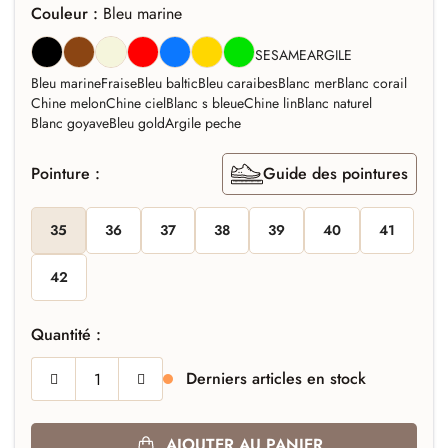
Couleur :
Bleu marine
NOIR
MARRON
BEIGE
ROUGE
BLEU
OR
VERT
SESAME
ARGILE
Bleu marine
Fraise
Bleu baltic
Bleu caraibes
Blanc mer
Blanc corail
Chine melon
Chine ciel
Blanc s bleue
Chine lin
Blanc naturel
Blanc goyave
Bleu gold
Argile peche
Pointure :
Guide des pointures
35
36
37
38
39
40
41
42
Quantité :
Derniers articles en stock
AJOUTER AU PANIER