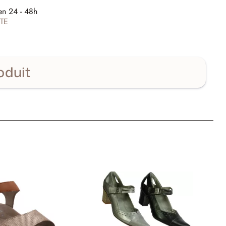
E
en 24 - 48h
TE
oduit