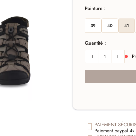
Pointure :
39
40
41
Quantité :
Pr
PAIEMENT SÉCURI
Paiement paypal 4x 