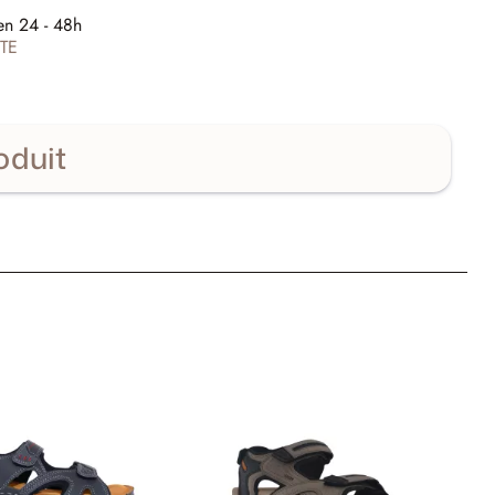
E
en 24 - 48h
TE
oduit