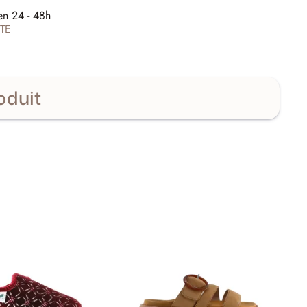
E
en 24 - 48h
TE
oduit