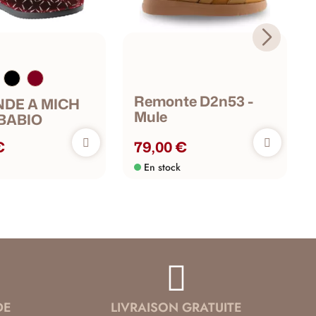
Remonte D2n53 -
NDE A MICH
Mule
 BABIO
€
79,00 €
En stock
DE
LIVRAISON GRATUITE