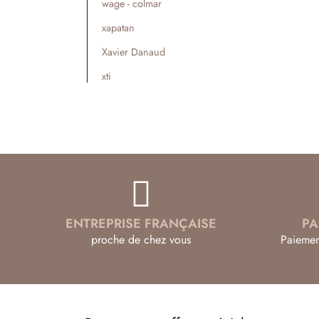
wage - colmar
xapatan
Xavier Danaud
xti
ENTREPRISE FRANÇAISE
PA
proche de chez vous
Paiemen