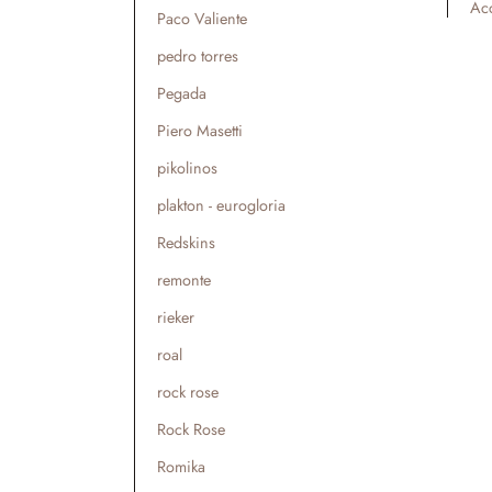
Acc
Paco Valiente
pedro torres
Pegada
Piero Masetti
pikolinos
plakton - eurogloria
Redskins
remonte
rieker
roal
rock rose
Rock Rose
Romika