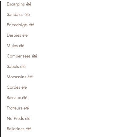
Escarpins été
Sandales été
Entredoigts été
Derbies été
Mules été
Compensees été
Sabots été
Mocassins été
Cordes été
Bateaux été
Trotteurs été
Nu Pieds été
Ballerines été