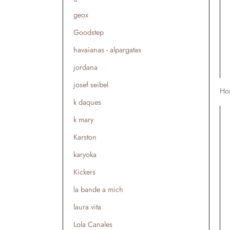
geox
Goodstep
havaianas - alpargatas
jordana
josef seibel
Ho
k daques
k mary
Karston
karyoka
Kickers
la bande a mich
laura vita
Lola Canales