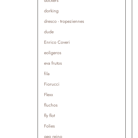
dockers
dorking
dresco - tropeziennes
dude
Enrico Coveri
eoligeros
eva frutos
fila
Fiorucci
Flexx
fluchos
fly flot
Folies
geo reino