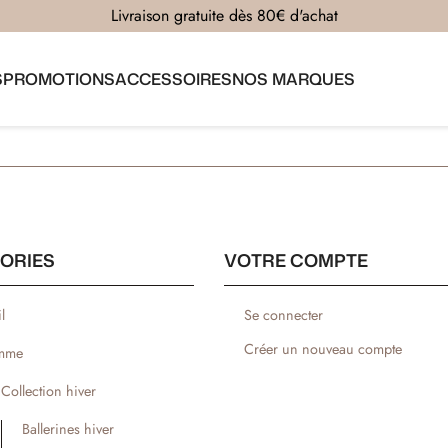
Livraison gratuite dès 80€ d'achat
S
PROMOTIONS
ACCESSOIRES
NOS MARQUES
ORIES
VOTRE COMPTE
l
Se connecter
Créer un nouveau compte
mme
Collection hiver
Ballerines hiver